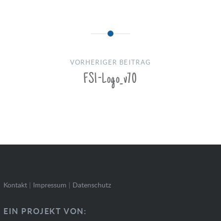
Beitragsnavigation
VORHERIGER BEITRAG
FS1-Logo_v70
Kontakt
|
Impressum
|
Datenschutz
EIN PROJEKT VON: