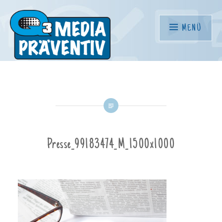
Direkt
zum
MENÜ
Inhalt
Q3.mediapräventiv
Presse_99183474_M_1500x1000