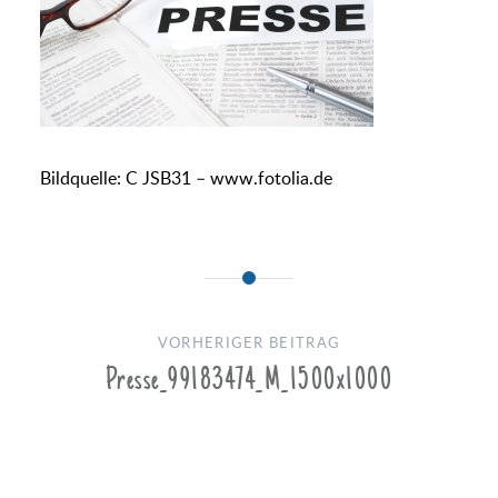
Bildquelle: C JSB31 – www.fotolia.de
Beitragsnavigation
VORHERIGER BEITRAG
Presse_99183474_M_1500x1000